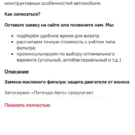
конструктивных особенностей автомобиля.
Как записаться?
Оставьте заявку на сайте или позвоните нам. Мы:
подберём удобное время для визита;
рассчитаем точную стоимость с учётом типа
фильтра;
проконсультируем по выбору оптимального
варианта (угольный, антибактериальный и т. д.)
Описание
Замена масляного фильтра: защита двигателя от износа
Автосервис «Легенда‑Авто» предлагает
профессиональную замену масляного фильтра
с
одновременной заменой моторного масла. Обеспечим
Показать полностью
надёжную защиту двигателя от абразивного износа и
продлим срок его службы.
Зачем менять масляный фильтр?