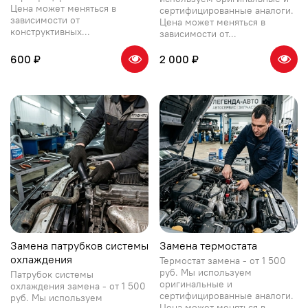
Цена может меняться в
сертифицированные аналоги.
зависимости от
Цена может меняться в
конструктивных...
зависимости от...
600 ₽
2 000 ₽
Замена патрубков системы
Замена термостата
охлаждения
Термостат замена - от 1 500
руб. Мы используем
Патрубок системы
оригинальные и
охлаждения замена - от 1 500
сертифицированные аналоги.
руб. Мы используем
Цена может меняться в