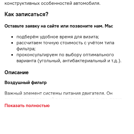
конструктивных особенностей автомобиля.
Как записаться?
Оставьте заявку на сайте или позвоните нам. Мы:
подберём удобное время для визита;
рассчитаем точную стоимость с учётом типа
фильтра;
проконсультируем по выбору оптимального
варианта (угольный, антибактериальный и т. д.).
Описание
Воздушный фильтр
Важный элемент системы питания двигателя. Он
очищает поступающий в мотор воздух от пыли, песка,
насекомых и других загрязнений. Регулярная замена
Показать полностью
фильтра помогает сохранить производительность
двигателя и продлить срок его службы.
Зачем нужна замена?